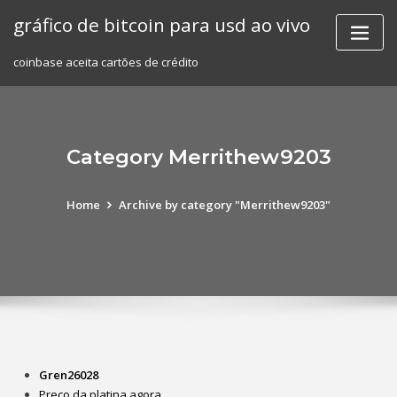
Skip
gráfico de bitcoin para usd ao vivo
to
content
coinbase aceita cartões de crédito
Category Merrithew9203
Home
Archive by category "Merrithew9203"
Gren26028
Preço da platina agora