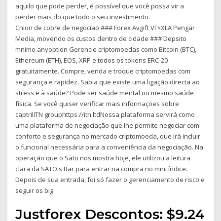
aquilo que pode perder, é possível que você possa vir a
perder mais do que todo o seu investimento.
Cnion de cobre de negociao ### Forex Avgift VГ¤XLA Pengar
Media, movendo os custos dentro de cidade ### Depsito
mnimo anyoption Gerencie criptomoedas como Bitcoin (BTC),
Ethereum (ETH), EOS, XRP e todos os tokens ERC-20
gratuitamente. Compre, venda e troque criptomoedas com
segurança e rapidez. Sabia que existe uma ligação directa ao
stress e à saúde? Pode ser saúde mental ou mesmo saúde
física. Se você quiser verificar mais informações sobre
captrilITN grouphttps://itn.ltdNossa plataforma servirá como
uma plataforma de negociação que lhe permite negociar com
conforto e segurança no mercado criptomoeda, que irá incluir
o funcional necessária para a conveniência da negociação. Na
operação que o Sato nos mostra hoje, ele utilizou a leitura
clara da SATO's Bar para entrar na compra no mini índice.
Depois de sua entrada, foi só fazer o gerenciamento de risco e
seguir os big
Justforex Descontos: $9.24