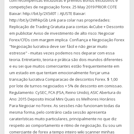
com recompensas exclusivas e prêmios Bônus exclusivos e
competições de negociação forex. 25 May 2019 PRIOR COTE
Baixar: http://bit.ly/2X5il0T :: AJUSTE Baixar:
http://bit.ly/2WhkpGb Link para colar nas propriedades:
Replicação de Trading Gratuita para contas 4xCube + Desconto
em publicitar Aviso de investimento de alto risco: Negociar
Forex/CFDs com margem implica Confiança e Negociação Forex
"Negociação lucrativa deve ser fácil e não gerar muito
estresse" - muitas vezes podemos nos deparar com essa
teoria. Entretanto, teoria e prática são dois mundos diferentes
e eu sei que muitos comerciantes estão frequentemente em
um estado em que tentam emocionalmente forçar uma
transação lucrativa Comparacao de descontos Forex. $ 1,00
por lote de turnos negociados + 5% de desconto em comissao.
Regulamento: CySEC, FCA (FSA, Reino Unido), ASIC Abertura do
Ano: 2015 Deposito Inicial Mini Quais os Melhores Horários
Para Negociar no Forex. As sessões não funcionam todas da
mesma forma, pelo contrário cada sessão apresenta
caraterísticas muito particulares, principalmente no que diz
respeito ao comportamento e ritmo de negociação. Eu sou um
comerciante de forex a tempo inteiro wiki scanner minhas