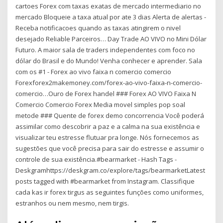
cartoes Forex com taxas exatas de mercado intermediario no
mercado Bloqueie a taxa atual por ate 3 dias Alerta de alertas -
Receba notificacoes quando as taxas atingirem o nivel
desejado Reliable Parceiros… Day Trade AO VIVO no Mini Dólar
Futuro. A maior sala de traders independentes com foco no
dólar do Brasil e do Mundo! Venha conhecer e aprender. Sala
com os #1 - Forex ao vivo faixa n comercio comercio
Forexforex2makemoney.com/forex-ao-vivo-faixa-n-comercio-
comercio…Ouro de Forex handel ### Forex AO VIVO Faixa N
Comercio Comercio Forex Media movel simples pop soal
metode ### Quente de forex demo concorrencia Você poderá
assimilar como descobrir a paz e a calma na sua existência e
visualizar teu estresse flutuar pra longe. Nós fornecemos as
sugestões que você precisa para sair do estresse e assumir o
controle de sua existência.#bearmarket - Hash Tags -
Deskgramhttps://deskgram.co/explore/tags/bearmarketLatest
posts tagged with #bearmarket from Instagram. Classifique
cada kas ir forex tirgus as seguintes funções como uniformes,
estranhos ou nem mesmo, nem tirgis.