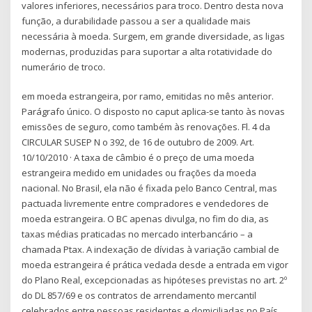
valores inferiores, necessários para troco. Dentro desta nova
função, a durabilidade passou a ser a qualidade mais
necessária à moeda. Surgem, em grande diversidade, as ligas
modernas, produzidas para suportar a alta rotatividade do
numerário de troco.
em moeda estrangeira, por ramo, emitidas no mês anterior.
Parágrafo único. O disposto no caput aplica-se tanto às novas
emissões de seguro, como também às renovações. Fl. 4 da
CIRCULAR SUSEP N o 392, de 16 de outubro de 2009. Art.
10/10/2010 · A taxa de câmbio é o preço de uma moeda
estrangeira medido em unidades ou frações da moeda
nacional. No Brasil, ela não é fixada pelo Banco Central, mas
pactuada livremente entre compradores e vendedores de
moeda estrangeira. O BC apenas divulga, no fim do dia, as
taxas médias praticadas no mercado interbancário – a
chamada Ptax. A indexação de dívidas à variação cambial de
moeda estrangeira é prática vedada desde a entrada em vigor
do Plano Real, excepcionadas as hipóteses previstas no art. 2º
do DL 857/69 e os contratos de arrendamento mercantil
celebrados entre pessoas residentes e domiciliadas no País,