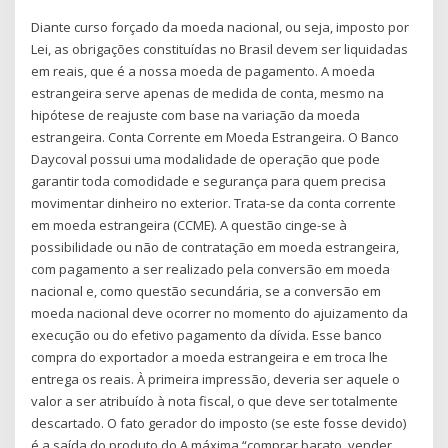
Diante curso forçado da moeda nacional, ou seja, imposto por
Lei, as obrigações constituídas no Brasil devem ser liquidadas
em reais, que é a nossa moeda de pagamento. A moeda
estrangeira serve apenas de medida de conta, mesmo na
hipótese de reajuste com base na variação da moeda
estrangeira. Conta Corrente em Moeda Estrangeira. O Banco
Daycoval possui uma modalidade de operação que pode
garantir toda comodidade e segurança para quem precisa
movimentar dinheiro no exterior. Trata-se da conta corrente
em moeda estrangeira (CCME). A questão cinge-se à
possibilidade ou não de contratação em moeda estrangeira,
com pagamento a ser realizado pela conversão em moeda
nacional e, como questão secundária, se a conversão em
moeda nacional deve ocorrer no momento do ajuizamento da
execução ou do efetivo pagamento da dívida. Esse banco
compra do exportador a moeda estrangeira e em troca lhe
entrega os reais. À primeira impressão, deveria ser aquele o
valor a ser atribuído à nota fiscal, o que deve ser totalmente
descartado. O fato gerador do imposto (se este fosse devido)
é a saída do produto do A máxima “comprar barato, vender