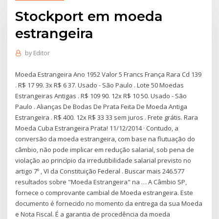
Stockport em moeda
estrangeira
by
Editor
Moeda Estrangeira Ano 1952 Valor 5 Francs França Rara Cd 139
. R$ 17 99. 3x R$ 6 37. Usado - São Paulo . Lote 50 Moedas
Estrangeiras Antigas . R$ 109 90. 12x R$ 10 50. Usado - São
Paulo . Alianças De Bodas De Prata Feita De Moeda Antiga
Estrangeira . R$ 400. 12x R$ 33 33 sem juros . Frete grátis. Rara
Moeda Cuba Estrangeira Prata! 11/12/2014 · Contudo, a
conversão da moeda estrangeira, com base na flutuação do
câmbio, não pode implicar em redução salarial, sob pena de
violação ao princípio da irredutibilidade salarial previsto no
artigo 7º , VI da Constituição Federal . Buscar mais 246.577
resultados sobre "Moeda Estrangeira" na … A Câmbio SP,
fornece o comprovante cambial de Moeda estrangeira. Este
documento é fornecido no momento da entrega da sua Moeda
e Nota Fiscal. É a garantia de procedência da moeda