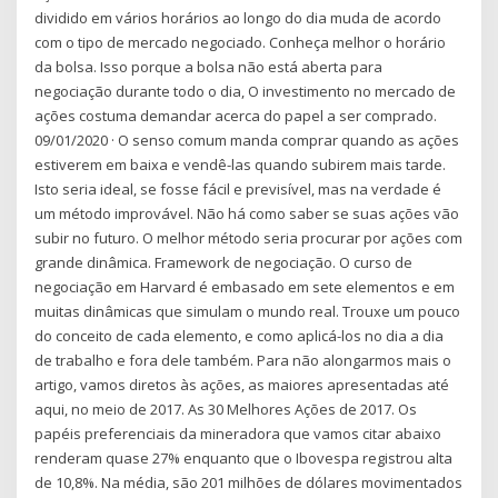
dividido em vários horários ao longo do dia muda de acordo
com o tipo de mercado negociado. Conheça melhor o horário
da bolsa. Isso porque a bolsa não está aberta para
negociação durante todo o dia, O investimento no mercado de
ações costuma demandar acerca do papel a ser comprado.
09/01/2020 · O senso comum manda comprar quando as ações
estiverem em baixa e vendê-las quando subirem mais tarde.
Isto seria ideal, se fosse fácil e previsível, mas na verdade é
um método improvável. Não há como saber se suas ações vão
subir no futuro. O melhor método seria procurar por ações com
grande dinâmica. Framework de negociação. O curso de
negociação em Harvard é embasado em sete elementos e em
muitas dinâmicas que simulam o mundo real. Trouxe um pouco
do conceito de cada elemento, e como aplicá-los no dia a dia
de trabalho e fora dele também. Para não alongarmos mais o
artigo, vamos diretos às ações, as maiores apresentadas até
aqui, no meio de 2017. As 30 Melhores Ações de 2017. Os
papéis preferenciais da mineradora que vamos citar abaixo
renderam quase 27% enquanto que o Ibovespa registrou alta
de 10,8%. Na média, são 201 milhões de dólares movimentados