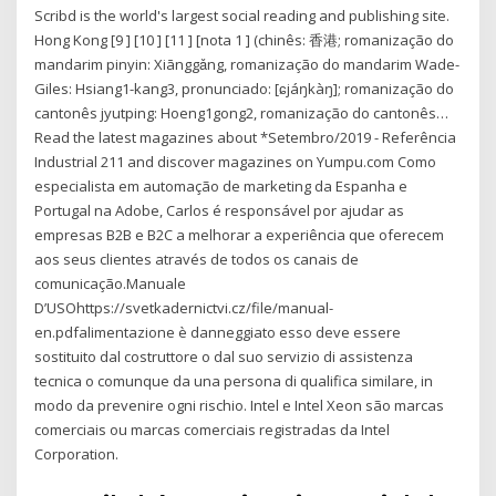
Scribd is the world's largest social reading and publishing site.
Hong Kong [9 ] [10 ] [11 ] [nota 1 ] (chinês: 香港; romanização do
mandarim pinyin: Xiānggǎng, romanização do mandarim Wade-
Giles: Hsiang1-kang3, pronunciado: [ɕjáŋkàŋ]; romanização do
cantonês jyutping: Hoeng1gong2, romanização do cantonês…
Read the latest magazines about *Setembro/2019 - Referência
Industrial 211 and discover magazines on Yumpu.com Como
especialista em automação de marketing da Espanha e
Portugal na Adobe, Carlos é responsável por ajudar as
empresas B2B e B2C a melhorar a experiência que oferecem
aos seus clientes através de todos os canais de
comunicação.Manuale
D’USOhttps://svetkadernictvi.cz/file/manual-
en.pdfalimentazione è danneggiato esso deve essere
sostituito dal costruttore o dal suo servizio di assistenza
tecnica o comunque da una persona di qualifica similare, in
modo da prevenire ogni rischio. Intel e Intel Xeon são marcas
comerciais ou marcas comerciais registradas da Intel
Corporation.