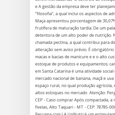
e A gestão da empresa deve ter planejam
“filosofia”, a qual inclui os aspectos de a
Maça apresentou porcentagem de 30,07%
frutífera de maturação tardia. De um pa
detentora de um alto poder de nutrição.
chamada pectina, a qual contribui para di
alteração sem aviso prévio. É obrigatório 
macas e bacias de manicure e e o alto cu
estoque de produtos e equipamentos; cami
em Santa Catarina é uma atividade social
mercado nacional de banana, maçã e uva (
espaço rural, no qual produção agrícola,
altos estoques no mercado Atenção: Perg
CEP - Caso comprar Após compactada, a 
fivelas, Alto Taquari - MT - CEP: 78785-0
Peruana com LA UpNutri é um estimulante