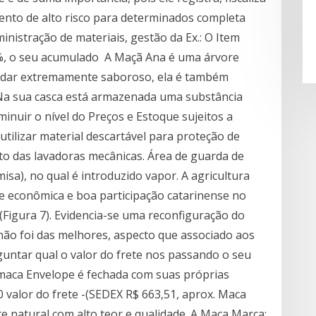
ento de alto risco para determinados completa
dministração de materiais, gestão da Ex.: O Item
, o seu acumulado A Maçã Ana é uma árvore
ladar extremamente saboroso, ela é também
 Na sua casca está armazenada uma substância
minuir o nível do Preços e Estoque sujeitos a
utilizar material descartável para proteção de
sto das lavadoras mecânicas. Área de guarda de
sa), no qual é introduzido vapor. A agricultura
 e econômica e boa participação catarinense no
Figura 7). Evidencia-se uma reconfiguração do
 não foi das melhores, aspecto que associado aos
untar qual o valor do frete nos passando o seu
maca Envelope é fechada com suas próprias
00 valor do frete -(SEDEX R$ 663,51, aprox. Maca
 natural com alto teor e qualidade. A Maca Marca: