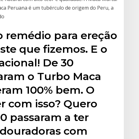
ca Peruana é um tubérculo de origem do Peru, a
 do
ro remédio para ereção
te que fizemos. E o
acional! De 30
ram o Turbo Maca
deram 100% bem. O
er com isso? Quero
30 passaram a ter
e douradoras com