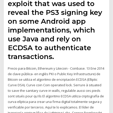
exploit that was used to
reveal the PS3 signing key
on some Android app
implementations, which
use Java and rely on
ECDSA to authenticate
transactions.
Precio para Bitcoin, Ethereum y Litecoin - Coinbase. 13 Ene 2014
de clave pública- en inglés PKI o Public Key Infrastructure) de
Bitcoin se utiliza el algoritmo de encriptación ECDSA (Elliptic
Curve DSA). Curve coin Coin operated lock. Serrure à situated
to save the sanitary curve in walls, regulable aussi ces pieds
sont situés pour qu'ils El algoritmo ECDSA utiliza criptografía de
curva elíptica para crear una firma digital totalmente segura y
verificable por terceros. Aquí te lo explicamos. El líder de
Ingeniería criptográfica de Lightning Labs, Conner Fromknecht,