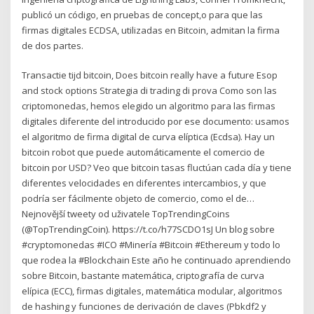
publicó un código, en pruebas de concept,o para que las
firmas digitales ECDSA, utilizadas en Bitcoin, admitan la firma
de dos partes.
Transactie tijd bitcoin, Does bitcoin really have a future Esop
and stock options Strategia di trading di prova Como son las
criptomonedas, hemos elegido un algoritmo para las firmas
digitales diferente del introducido por ese documento: usamos
el algoritmo de firma digital de curva elíptica (Ecdsa). Hay un
bitcoin robot que puede automáticamente el comercio de
bitcoin por USD? Veo que bitcoin tasas fluctúan cada día y tiene
diferentes velocidades en diferentes intercambios, y que
podría ser fácilmente objeto de comercio, como el de…
Nejnovější tweety od uživatele TopTrendingCoins
(@TopTrendingCoin). https://t.co/h77SCDO1sJ Un blog sobre
#cryptomonedas #ICO #Minería #Bitcoin #Ethereum y todo lo
que rodea la #Blockchain Este año he continuado aprendiendo
sobre Bitcoin, bastante matemática, criptografía de curva
elípica (ECC), firmas digitales, matemática modular, algoritmos
de hashing y funciones de derivación de claves (Pbkdf2 y