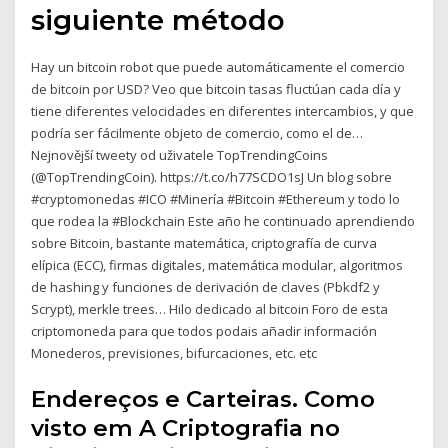
siguiente método
Hay un bitcoin robot que puede automáticamente el comercio
de bitcoin por USD? Veo que bitcoin tasas fluctúan cada día y
tiene diferentes velocidades en diferentes intercambios, y que
podría ser fácilmente objeto de comercio, como el de…
Nejnovější tweety od uživatele TopTrendingCoins
(@TopTrendingCoin). https://t.co/h77SCDO1sJ Un blog sobre
#cryptomonedas #ICO #Minería #Bitcoin #Ethereum y todo lo
que rodea la #Blockchain Este año he continuado aprendiendo
sobre Bitcoin, bastante matemática, criptografía de curva
elípica (ECC), firmas digitales, matemática modular, algoritmos
de hashing y funciones de derivación de claves (Pbkdf2 y
Scrypt), merkle trees… Hilo dedicado al bitcoin Foro de esta
criptomoneda para que todos podais añadir información
Monederos, previsiones, bifurcaciones, etc. etc
Endereços e Carteiras. Como
visto em A Criptografia no