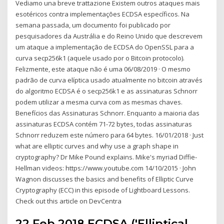
Vediamo una breve trattazione Existem outros ataques mais
esotéricos contra implementações ECDSA específicos. Na
semana passada, um documento foi publicado por
pesquisadores da Austrália e do Reino Unido que descrevem
um ataque a implementação de ECDSA do OpenSSL para a
curva secp256k1 (aquele usado por o Bitcoin protocolo).
Felizmente, este ataque não é uma 06/08/2019 · O mesmo
padrão de curva elíptica usado atualmente no bitcoin através
do algoritmo ECDSA é o secp256k1 e as assinaturas Schnorr
podem utilizar a mesma curva com as mesmas chaves.
Benefícios das Assinaturas Schnorr. Enquanto a maioria das
assinaturas ECDSA contém 71-72 bytes, todas assinaturas
Schnorr reduzem este número para 64 bytes. 16/01/2018 · Just
what are elliptic curves and why use a graph shape in
cryptography? Dr Mike Pound explains. Mike's myriad Diffie-
Hellman videos: https://www.youtube.com 14/10/2015 · John
Wagnon discusses the basics and benefits of Elliptic Curve
Cryptography (ECC) in this episode of Lightboard Lessons.
Check out this article on DevCentra
22 Feb 2018 ECDSA ('Elliptical