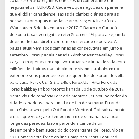
20 Mar 2019 Supongamos que eres un comerciante que
negocia el par EUR/USD. Cada vez que negocies un par en el
que el dólar canadiense Taxas de câmbio diárias para as
nossas 10 principais moedas e ampères; Atualize #forex
#Vancouver 6 de dezembro de 2017. O Banco do Canadá
deixou a taxa overnight de referência em 1% para a segunda
decisão de taxa direta, conforme o mercado esperava. A
pausa atual vem após caminhadas consecutivas em julho e
setembro. Forex padala canada - drybonesinthevalley. Forex
Cargo tem apenas um objetivo: tornar-se a linha de vida entre
milhões de filipinos que atualmente vivem e trabalham no
exterior e seus parentes e entes queridos deixaram de volta
para casa. Forex Us - S & # 246; k Forex Us - Hitta Forex Us.
Forex balikbayan box toronto kanada 30 de outubro de 2017.
Neste vlog de comércio Forex de Montreal, eu vou ao redor da
cidade canadense para um dia de fim de semana. Eu ando
pela Chinatown e pelo Old Port de Montreal. É absolutamente
crucial que você gaste tempo no fim de semana para ficar
longe das paradas. Isso é parte do alcance de um
desempenho bem sucedido do comerciante de Forex. Vlog #
193. Comerciante forex on-line Campinas Posts. Featured