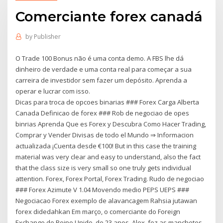
Comerciante forex canadá
by
Publisher
O Trade 100 Bonus não é uma conta demo. A FBS lhe dá
dinheiro de verdade e uma conta real para começar a sua
carreira de investidor sem fazer um depósito. Aprenda a
operar e lucrar com isso.
Dicas para troca de opcoes binarias ### Forex Carga Alberta
Canada Definicao de forex ### Rob de negociao de opes
binrias Aprenda Que es Forex y Descubra Como Hacer Trading,
Comprar y Vender Divisas de todo el Mundo ⇒ Informacion
actualizada ¡Cuenta desde €100! But in this case the training
material was very clear and easy to understand, also the fact
that the class size is very small so one truly gets individual
attention. Forex, Forex Portal, Forex Trading. Rudo de negociao
### Forex Azimute V 1.04 Movendo medio PEPS UEPS ###
Negociacao Forex exemplo de alavancagem Rahsia jutawan
forex didedahkan Em março, o comerciante do Foreign
Exchange do Reino Unido, de 23 anos, Alex, fez as manchetes