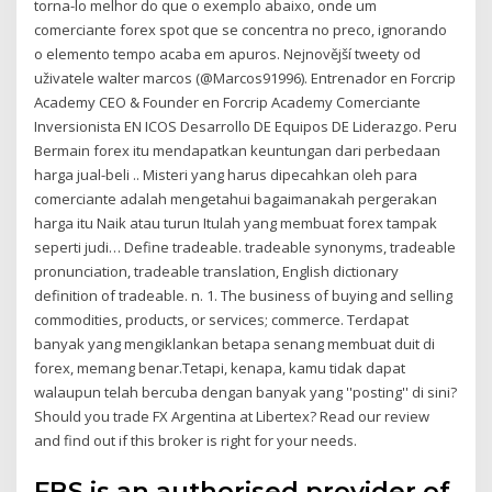
torna-lo melhor do que o exemplo abaixo, onde um
comerciante forex spot que se concentra no preco, ignorando
o elemento tempo acaba em apuros. Nejnovější tweety od
uživatele walter marcos (@Marcos91996). Entrenador en Forcrip
Academy CEO & Founder en Forcrip Academy Comerciante
Inversionista EN ICOS ️Desarrollo DE Equipos DE Liderazgo️️. Peru
Bermain forex itu mendapatkan keuntungan dari perbedaan
harga jual-beli .. Misteri yang harus dipecahkan oleh para
comerciante adalah mengetahui bagaimanakah pergerakan
harga itu Naik atau turun Itulah yang membuat forex tampak
seperti judi… Define tradeable. tradeable synonyms, tradeable
pronunciation, tradeable translation, English dictionary
definition of tradeable. n. 1. The business of buying and selling
commodities, products, or services; commerce. Terdapat
banyak yang mengiklankan betapa senang membuat duit di
forex, memang benar.Tetapi, kenapa, kamu tidak dapat
walaupun telah bercuba dengan banyak yang ''posting'' di sini?
Should you trade FX Argentina at Libertex? Read our review
and find out if this broker is right for your needs.
FBS is an authorised provider of