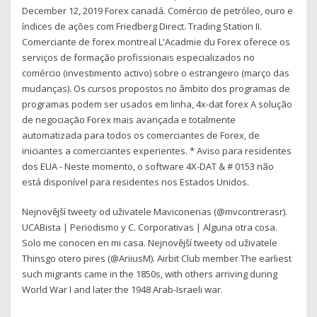
December 12, 2019 Forex canadá. Comércio de petróleo, ouro e
índices de ações com Friedberg Direct. Trading Station II.
Comerciante de forex montreal L'Acadmie du Forex oferece os
serviços de formação profissionais especializados no
comércio (investimento activo) sobre o estrangeiro (março das
mudanças). Os cursos propostos no âmbito dos programas de
programas podem ser usados em linha, 4x-dat forex A solução
de negociação Forex mais avançada e totalmente
automatizada para todos os comerciantes de Forex, de
iniciantes a comerciantes experientes. * Aviso para residentes
dos EUA - Neste momento, o software 4X-DAT & # 0153 não
está disponível para residentes nos Estados Unidos.
Nejnovější tweety od uživatele Maviconerias (@mvcontrerasr).
UCABista | Periodismo y C. Corporativas | Alguna otra cosa.
Solo me conocen en mi casa. Nejnovější tweety od uživatele
Thinsgo otero pires (@AriiusM). Airbit Club member The earliest
such migrants came in the 1850s, with others arriving during
World War I and later the 1948 Arab-Israeli war.