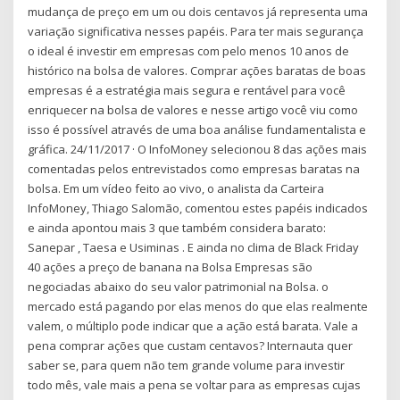
mudança de preço em um ou dois centavos já representa uma
variação significativa nesses papéis. Para ter mais segurança
o ideal é investir em empresas com pelo menos 10 anos de
histórico na bolsa de valores. Comprar ações baratas de boas
empresas é a estratégia mais segura e rentável para você
enriquecer na bolsa de valores e nesse artigo você viu como
isso é possível através de uma boa análise fundamentalista e
gráfica. 24/11/2017 · O InfoMoney selecionou 8 das ações mais
comentadas pelos entrevistados como empresas baratas na
bolsa. Em um vídeo feito ao vivo, o analista da Carteira
InfoMoney, Thiago Salomão, comentou estes papéis indicados
e ainda apontou mais 3 que também considera barato:
Sanepar , Taesa e Usiminas . E ainda no clima de Black Friday
40 ações a preço de banana na Bolsa Empresas são
negociadas abaixo do seu valor patrimonial na Bolsa. o
mercado está pagando por elas menos do que elas realmente
valem, o múltiplo pode indicar que a ação está barata. Vale a
pena comprar ações que custam centavos? Internauta quer
saber se, para quem não tem grande volume para investir
todo mês, vale mais a pena se voltar para as empresas cujas