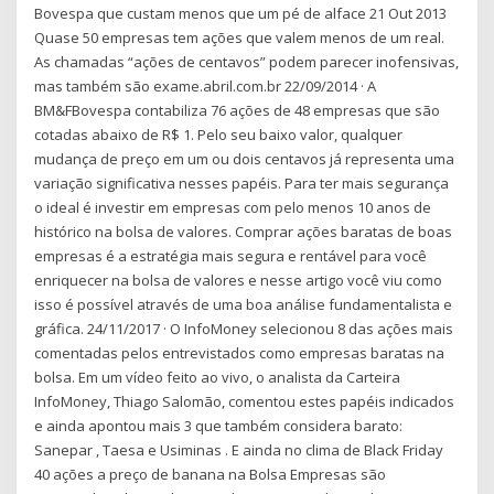
Bovespa que custam menos que um pé de alface 21 Out 2013
Quase 50 empresas tem ações que valem menos de um real.
As chamadas “ações de centavos” podem parecer inofensivas,
mas também são exame.abril.com.br 22/09/2014 · A
BM&FBovespa contabiliza 76 ações de 48 empresas que são
cotadas abaixo de R$ 1. Pelo seu baixo valor, qualquer
mudança de preço em um ou dois centavos já representa uma
variação significativa nesses papéis. Para ter mais segurança
o ideal é investir em empresas com pelo menos 10 anos de
histórico na bolsa de valores. Comprar ações baratas de boas
empresas é a estratégia mais segura e rentável para você
enriquecer na bolsa de valores e nesse artigo você viu como
isso é possível através de uma boa análise fundamentalista e
gráfica. 24/11/2017 · O InfoMoney selecionou 8 das ações mais
comentadas pelos entrevistados como empresas baratas na
bolsa. Em um vídeo feito ao vivo, o analista da Carteira
InfoMoney, Thiago Salomão, comentou estes papéis indicados
e ainda apontou mais 3 que também considera barato:
Sanepar , Taesa e Usiminas . E ainda no clima de Black Friday
40 ações a preço de banana na Bolsa Empresas são