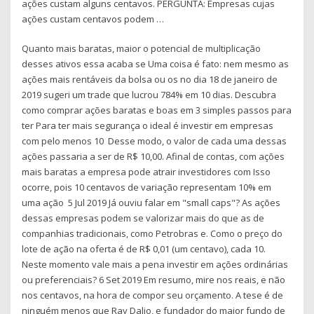
ações custam alguns centavos. PERGUNTA: Empresas cujas
ações custam centavos podem …
Quanto mais baratas, maior o potencial de multiplicação
desses ativos essa acaba se Uma coisa é fato: nem mesmo as
ações mais rentáveis da bolsa ou os no dia 18 de janeiro de
2019 sugeri um trade que lucrou 784% em 10 dias. Descubra
como comprar ações baratas e boas em 3 simples passos para
ter Para ter mais segurança o ideal é investir em empresas
com pelo menos 10 Desse modo, o valor de cada uma dessas
ações passaria a ser de R$ 10,00. Afinal de contas, com ações
mais baratas a empresa pode atrair investidores com Isso
ocorre, pois 10 centavos de variação representam 10% em
uma ação 5 Jul 2019 Já ouviu falar em "small caps"? As ações
dessas empresas podem se valorizar mais do que as de
companhias tradicionais, como Petrobras e. Como o preço do
lote de ação na oferta é de R$ 0,01 (um centavo), cada 10.
Neste momento vale mais a pena investir em ações ordinárias
ou preferenciais? 6 Set 2019 Em resumo, mire nos reais, e não
nos centavos, na hora de compor seu orçamento. A tese é de
ninguém menos que Ray Dalio, e fundador do maior fundo de