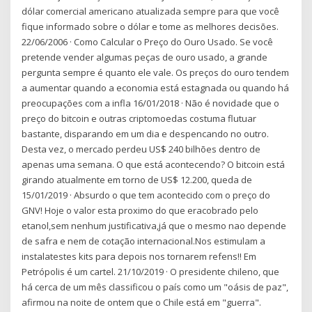
dólar comercial americano atualizada sempre para que você
fique informado sobre o dólar e tome as melhores decisões.
22/06/2006 · Como Calcular o Preço do Ouro Usado. Se você
pretende vender algumas peças de ouro usado, a grande
pergunta sempre é quanto ele vale. Os preços do ouro tendem
a aumentar quando a economia está estagnada ou quando há
preocupações com a infla 16/01/2018 · Não é novidade que o
preço do bitcoin e outras criptomoedas costuma flutuar
bastante, disparando em um dia e despencando no outro.
Desta vez, o mercado perdeu US$ 240 bilhões dentro de
apenas uma semana. O que está acontecendo? O bitcoin está
girando atualmente em torno de US$ 12.200, queda de
15/01/2019 · Absurdo o que tem acontecido com o preço do
GNV! Hoje o valor esta proximo do que eracobrado pelo
etanol,sem nenhum justificativa,já que o mesmo nao depende
de safra e nem de cotação internacional.Nos estimulam a
instalatestes kits para depois nos tornarem refens!! Em
Petrópolis é um cartel. 21/10/2019 · O presidente chileno, que
há cerca de um mês classificou o país como um "oásis de paz",
afirmou na noite de ontem que o Chile está em "guerra".