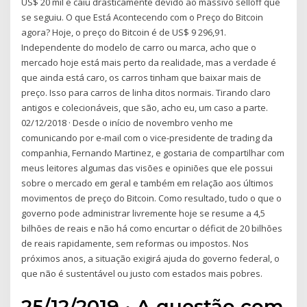
US$ 20 mil e caiu drasticamente devido ao massivo selloff que
se seguiu. O que Está Acontecendo com o Preço do Bitcoin
agora? Hoje, o preço do Bitcoin é de US$ 9 296,91.
Independente do modelo de carro ou marca, acho que o
mercado hoje está mais perto da realidade, mas a verdade é
que ainda está caro, os carros tinham que baixar mais de
preço. Isso para carros de linha ditos normais. Tirando claro
antigos e colecionáveis, que são, acho eu, um caso a parte.
02/12/2018 · Desde o início de novembro venho me
comunicando por e-mail com o vice-presidente de trading da
companhia, Fernando Martinez, e gostaria de compartilhar com
meus leitores algumas das visões e opiniões que ele possui
sobre o mercado em geral e também em relação aos últimos
movimentos de preço do Bitcoin. Como resultado, tudo o que o
governo pode administrar livremente hoje se resume a 4,5
bilhões de reais e não há como encurtar o déficit de 20 bilhões
de reais rapidamente, sem reformas ou impostos. Nos
próximos anos, a situação exigirá ajuda do governo federal, o
que não é sustentável ou justo com estados mais pobres.
25/12/2019 · A questão com