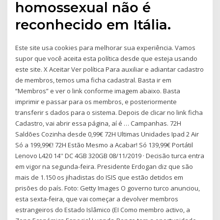
homossexual não é
reconhecido em Itália.
Este site usa cookies para melhorar sua experiência. Vamos
supor que você aceita esta política desde que esteja usando
este site. X Aceitar Ver política Para auxiliar e adiantar cadastro
de membros, temos uma ficha cadastral. Basta ir em
“Membros” e ver o link conforme imagem abaixo. Basta
imprimir e passar para os membros, e posteriormente
transferir s dados para o sistema. Depois de clicar no link ficha
Cadastro, vai abrir essa página, aí é … Campanhas. 72H
Saldões Cozinha desde 0,99€ 72H Ultimas Unidades Ipad 2 Air
Só a 199,99€! 72H Estão Mesmo a Acabar! Só 139,99€ Portátil
Lenovo L420 14'' DC 4GB 320GB 08/11/2019 · Decisão turca entra
em vigor na segunda-feira. Presidente Erdogan diz que são
mais de 1.150 os jihadistas do ISIS que estão detidos em
prisões do país. Foto: Getty Images O governo turco anunciou,
esta sexta-feira, que vai começar a devolver membros
estrangeiros do Estado Islâmico (EI Como membro activo, a