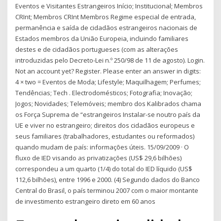
Eventos e Visitantes Estrangeiros Início; Institucional; Membros
CRInt; Membros CRInt Membros Regime especial de entrada,
permanência e saída de cidadãos estrangeiros nacionais de
Estados membros da União Europeia, incluindo familiares
destes e de cidadãos portugueses (com as alterações
introduzidas pelo Decreto-Lei n.º 250/98 de 11 de agosto). Login.
Not an account yet? Register. Please enter an answer in digits:
4 × two = Eventos de Moda; Lifestyle; Maquilhagem; Perfumes;
Tendências; Tech . Electrodomésticos; Fotografia; Inovação;
Jogos; Novidades; Telemóveis; membro dos Kalibrados chama
os Força Suprema de “estrangeiros Instalar-se noutro país da
UE e viver no estrangeiro; direitos dos cidadãos europeus e
seus familiares (trabalhadores, estudantes ou reformados)
quando mudam de país: informações úteis. 15/09/2009 · O
fluxo de IED visando as privatizações (US$ 29,6 bilhões)
correspondeu a um quarto (1/4) do total do IED líquido (US$
112,6 bilhões), entre 1996 e 2000. (4) Segundo dados do Banco
Central do Brasil, o país terminou 2007 com o maior montante
de investimento estrangeiro direto em 60 anos