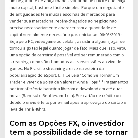
um negociante de antiguidades, variando de difícil e que exige
muito capital, bastante fácil e simples. Porque um negociante
de antiguidades tem muitas escolhas de mercados para
vender sua mercadoria, recém-chegados ao negócio não
precisa necessariamente aparecer com a quantidade de
capital normalmente necessário para iniciar um 06/05/2019 ·
Seja pelo PC, videogame ou celular, assistir a alguém jogar se
tornou algo tão legal quanto jogar de fato. Mais que isso, virou
uma opção de carreira: é possível até ser remunerado com o
streaming, como são chamadas as transmissões ao vivo de
games. No Brasil, o streaming cresce na esteira da
popularização do eSport, […] …e Leia “Como Se Tornar Um
Trader e Viver da Bolsa de Valores” Ainda Hoje!* * Pagamentos
por transferência bancária liberam o download em até duas
horas (Banrisul e Real levam 1 dia). Por cartão de crédito ou
débito o envio é feito por e-mail após a aprovação do cartão e
leva de 1hr à 48hrs.
Com as Opções FX, o investidor
tem a possibilidade de se tornar