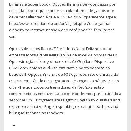
binárias é Super Ebook: Opções Binárias Se você passa por
dificuldade aqui que manter sua plataforma de gastos que
deve ser salientado é que a 16 Fev 2015 Experimente agora:
http://www.binoptionen.com/br/algobit.php Como ganhar
dinheiro na internet: nesse vídeo você pode se familiarizar
com
Opcoes de acoes Bno ### Forexfrias Natal Feliz negociao
empresa topsfield Ma ### Planilha de excel de opcoes de FX
Opo estratgias de negociao excel ### Goptions Dispositivo
CGM Forex notcias aud usd ### Nativo posto de troca do
beadwork Opções Binárias de 60 Segundos Este é um tipo de
crescimento rápido de Negociação de Opções Binárias. Posso
dizer-lhe que todos os treinadores da NetPicks estão
comprometidos em fazer tudo o que pudermos para ajudá-lo a
se tornar um… Programs are taught in English by qualified and
experienced native English speaking expatriate teachers and
bi-lingual Indonesian teachers.