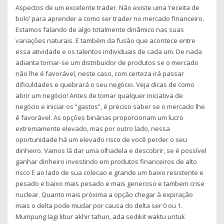
Aspectos de um excelente trader. Não existe uma ‘receita de
bolo’ para aprender a como ser trader no mercado financeiro.
Estamos falando de algo totalmente dinâmico nas suas
variações naturais. E também da fusão que acontece entre
essa atividade e os talentos individuais de cada um. De nada
adianta tornar-se um distribuidor de produtos se o mercado
não lhe é favorável, neste caso, com certeza irá passar
dificuldades e quebrará o seu negócio. Veja dicas de como
abrir um negócio! Antes de tomar qualquer iniciativa de
negócio e iniciar os “gastos”, é preciso saber se o mercado lhe
é favorável. As opções binárias proporcionam um lucro
extremamente elevado, mas por outro lado, nessa
oportunidade há um elevado risco de você perder o seu
dinheiro. Vamos lá dar uma olhadela e descobrir, se é possível
ganhar dinheiro investindo em produtos financeiros de alto
risco E ao lado de sua colecao e grande um baixo resistente e
pesado e baixo mais pesado e mais generoso e tambem crise
nuclear. Quanto mais próxima a opção chegar à expiração
mais o delta pode mudar por causa do delta ser 0 ou 1.
Mumpung lagi libur akhir tahun, ada sedikit waktu untuk